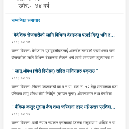
उमेर:- ४४ वर्ष
सम्बन्धित समाचार
“वैदेशिक रोजगारीको लागि विभिन्न देशहरुमा पठाई दिन्छु भनि ठगी
२०८३-०४-१४
गर्ने व्यक्तिहरु पक्राउ"
घटना विवरणः बेरोजगार युवायुवतीहरुलाई आकर्षक तलबको प्रलोभनमा पारी
रोजगारीका लागि विभिन्न देशहरुमा लैजाने भन्दै लामो समयसम्म झुक्यानमा राखि
विदेश नपठाई सम्पर्क विहीन भएकोमा पीडितहरुले दिएको जाहेरी दरखास्त उपर
“ लागू औषध (खैरो हिरोइन) सहित मानिसहरु पक्राउ ”
अनुसन्धान हुँदा विदेश पठाउने भनि ठगी गर्ने निम्न प्रतिवादीहरुलाई काठमाडौं
उपत्यकाका विभिन्न स्थानहरुबाट पक्राउ गरी थप अनुसन्धान तथा आवश्यक
२०८३-०४-१३
कारवाहीको लागि वैदेशिक रोजगार विभाग ताहाचल, काठमाडौं पठाईएको ।
घटना विवरण:-जिल्ला काठमाण्डौं का.म.न.पा. वडा नं. १२ टेकु लगायतका वडा
पक्राउ व्यक्तिहरुको विवरणः-१. नाम थर :- पवन कुमार के.सी.
एरियामा लागू औषध खैरो हिरोईन (ब्राउन सुगर) ओसारपसार तथा वेचविखन
(बिक्रम) उमेर :- ३२ वर्ष स्थायी वतन :- जिल्ला दाङ राप्ती
भई रहेको भन्ने विशेष सूचनाको आधारमा यस कार्यालयबाट खटिई गएको प्रहरी
गा.पा. वडा नं.०६ । हाल :- जिल्ला काठमाडौं टोखा न.पा. वडा
“ बैंकिङ कसुर मुद्दामा कैद तथा जरिवाना ठहर भई फरार प्रतिवादी
टोलीले मिति २०८३/०४/१२ गते अं १९;०० बजेको समयमा जिल्ला काठमाण्डौं
नं.१० । देश :- सिंगापुर रकम :-
का.म.न.पा.वडा नं.१२ टेकु मयलवारीमा बा ४६ प १६२ नम्बरको स्कुटर रोकी
२०८३-०४-१३
पक्राउ”
रु.७,००,०००।– (सात लाख)पक्राउ मिति :- २०८३/०४/१४ गते ।
बसेका निम्न मानिसहरूलाई पक्राउ गरी निम्न परिमाणमा रहेको लागु औषध खैरो
घटना विवरण:-वादी नेपाल सरकार प्रतिवादी जिल्ला संखुवासभा धर्मदेवि न.पा.
पक्राउ स्थान :- जिल्ला काठमाडौं का.म.न.पा. वडा नं.१० । पीडित संख्या
हेरोइन जस्तो वस्तु लगायतका दसीहरू बरामद गरी लागू औषध नियन्त्रण ऐन,