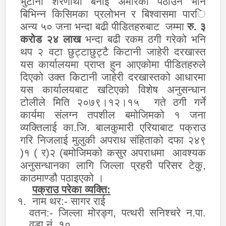
भुटानी शरणार्थी बनाई अमेरिका
पठाउने
भनि
बिभिन्न किसिमका प्रलोभन र बिश्वासमा पार
ि
अन्य ५०
जना
भन्दा बढी पीडितहरुबाट
जम्मा
रु. ३
करोड २४ लाख
भन्दा बढी रकम
ठगी गरेको
भनि
थप २ वटा छुट्टाछुट्टै किटानी जाहेरी दरखास्त
यस कार्यालयमा प्राप्त हुन आएकोमा पीडितहरुले
दिएको उक्त किटानी जाहेरी दरखास्तको आधारमा
यस कार्यालयबाट खटिएको विशेष अनुसन्धान
टोलीले मिति २०७९।१२।१५ गते ठगी गर्ने
कार्यमा संलग्न तपशील बमोजिमको १ जना
व्यक्तिलाई का.जि. बालकुमारी एरियाबाट पक्राउ
गरि निजलाई
मुलुकी अपराध संहिताको दफा २४
९
(
१
)
र
(
२
)
बमोजिमको
कसुर अपराधमा
आवश्यक
अनुसन्धानका लागि जिल्ला प्रहरी परिसर टेकु,
काठमाण्डौ पठाइएको ।
पक्राउ परेका व्यक्ति:
१.
नाम थर:- सागर राई
वतन:- जिल्ला मोरङ्ग, पत्थरी सनिश्चरे न.पा.
वडा नं. १०