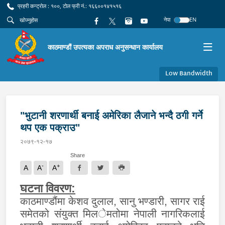
प्रहरी कन्ट्रोल : १००, टोल फ्री नं.: १६६००१४१५१६
नेपा
EN
काठमाण्डौं उपत्यका अपराध अनुसन्धान कार्यालय
Low Bandwidth
"भुटानी शरणार्थी बनाई अमेरिका लैजाने भन्दै ठगी गर्ने
थप एक पक्राउ"
२०७९-१२-१७
Share
-
+
A
A
A
घटना विवरण:
काठमाण्डौंमा
के
शव दुलाल, सानु भण्डारी, सागर राई
समेत
को संयुक्त मिल
े
मतोमा
नेपाली नागरिकलाई