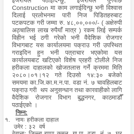
ईजरायल पठाईदिन्छु, ईजरायल पुगेपछि
Construction
मा काम लगाईदिन्छु भनी विश्वास
दिलाई प्रलोभनमा पारी निज पिडितहरुबाट
पटकपटक गरी जम्मा रु. ४८,००,०००/- ( अक्षेरुपी
अठ्चालिस लाख रुपैयाँ मात्र ) रकम लिई सम्पर्क
विहीन भई ठगी गरेको भनी वैदेशिक रोजगार
विभागबाट यस कार्यालयमा पक्राउ गरी उपस्थित
गराइदिन हुन भनी पत्राचार भएकोमा यस
कार्यालयबाट खटिएको विशेष प्रहरी टोलीले निज
हरीकला दाहालको खोजतलास गर्ने क्रममा मिति
२०८०।०१।१२ गते दिउसो १४:३० बजेको
समयमा का.जि.का.म.न.पा. वडा नं. ७ चावहिलबाट
पक्राउ गरी थप अनुसन्धान तथा कारवाहीको लागि
वैदेशिक रोजगार विभाग बुद्धनगर
,
काठमाडौँ
पठाईएको ।
निम्न:
१.
नामः हरीकला दाहाल
उमेर : ३२ वर्ष
ठेगानाः जिल्ला झापा कमल गा.पा. वडा नं. ७ घर