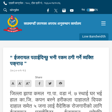
प्रहरी कन्ट्रोल : १००, टोल फ्री नं.: १६६००१४१५१६
नेपा
EN
काठमाण्डौं उपत्यका अपराध अनुसन्धान कार्यालय
Low Bandwidth
“ ईजरायल पठाईदिन्छु भनी रकम ठगी गर्ने व्यक्ति
पक्राउ "
२०८०-०१-१२
Share
-
+
A
A
A
जिल्ला झापा कमल गा.पा. वडा नं. ७ स्थाई घर भई
हाल का.जि. कपन बस्ने हरीकला दाहालले दिपक
दाहाल समेत ५ जना लाई वैदेशिक रोजगारीको लागि