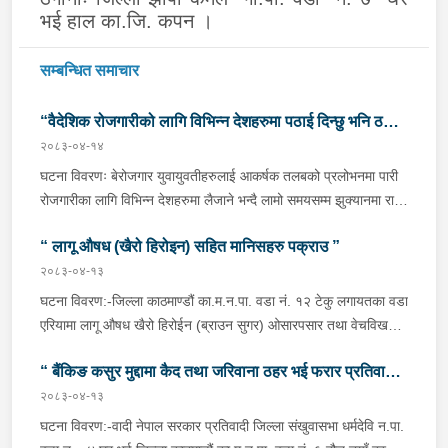
भई हाल का.जि. कपन ।
सम्बन्धित समाचार
“वैदेशिक रोजगारीको लागि विभिन्न देशहरुमा पठाई दिन्छु भनि ठगी
२०८३-०४-१४
गर्ने व्यक्तिहरु पक्राउ"
घटना विवरणः बेरोजगार युवायुवतीहरुलाई आकर्षक तलबको प्रलोभनमा पारी
रोजगारीका लागि विभिन्न देशहरुमा लैजाने भन्दै लामो समयसम्म झुक्यानमा राखि
विदेश नपठाई सम्पर्क विहीन भएकोमा पीडितहरुले दिएको जाहेरी दरखास्त उपर
“ लागू औषध (खैरो हिरोइन) सहित मानिसहरु पक्राउ ”
अनुसन्धान हुँदा विदेश पठाउने भनि ठगी गर्ने निम्न प्रतिवादीहरुलाई काठमाडौं
उपत्यकाका विभिन्न स्थानहरुबाट पक्राउ गरी थप अनुसन्धान तथा आवश्यक
२०८३-०४-१३
कारवाहीको लागि वैदेशिक रोजगार विभाग ताहाचल, काठमाडौं पठाईएको ।
घटना विवरण:-जिल्ला काठमाण्डौं का.म.न.पा. वडा नं. १२ टेकु लगायतका वडा
पक्राउ व्यक्तिहरुको विवरणः-१. नाम थर :- पवन कुमार के.सी.
एरियामा लागू औषध खैरो हिरोईन (ब्राउन सुगर) ओसारपसार तथा वेचविखन
(बिक्रम) उमेर :- ३२ वर्ष स्थायी वतन :- जिल्ला दाङ राप्ती
भई रहेको भन्ने विशेष सूचनाको आधारमा यस कार्यालयबाट खटिई गएको प्रहरी
गा.पा. वडा नं.०६ । हाल :- जिल्ला काठमाडौं टोखा न.पा. वडा
“ बैंकिङ कसुर मुद्दामा कैद तथा जरिवाना ठहर भई फरार प्रतिवादी
टोलीले मिति २०८३/०४/१२ गते अं १९;०० बजेको समयमा जिल्ला काठमाण्डौं
नं.१० । देश :- सिंगापुर रकम :-
का.म.न.पा.वडा नं.१२ टेकु मयलवारीमा बा ४६ प १६२ नम्बरको स्कुटर रोकी
२०८३-०४-१३
पक्राउ”
रु.७,००,०००।– (सात लाख)पक्राउ मिति :- २०८३/०४/१४ गते ।
बसेका निम्न मानिसहरूलाई पक्राउ गरी निम्न परिमाणमा रहेको लागु औषध खैरो
घटना विवरण:-वादी नेपाल सरकार प्रतिवादी जिल्ला संखुवासभा धर्मदेवि न.पा.
पक्राउ स्थान :- जिल्ला काठमाडौं का.म.न.पा. वडा नं.१० । पीडित संख्या
हेरोइन जस्तो वस्तु लगायतका दसीहरू बरामद गरी लागू औषध नियन्त्रण ऐन,