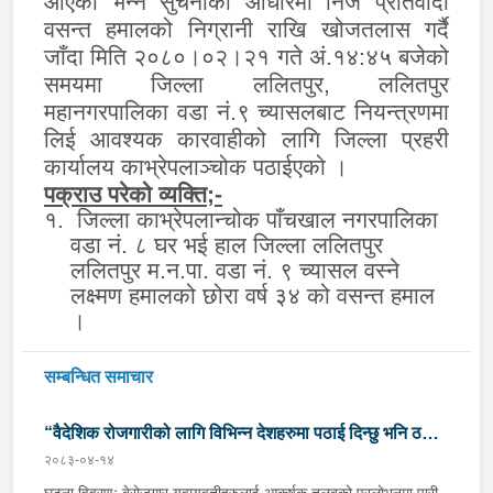
आएको भन्ने
सुचनाको आधारमा
निज प्रतिवादी
वसन्त हमालको निग्रानी राखि खोजतलास गर्दै
जाँदा मिति २०८०।०२।२१ गते
अं.१४:४५ बजेको
समयमा जिल्ला ललितपुर,
ललितपुर
महानगरपालिका वडा नं.९ च्यासलबाट
नियन्त्र
णमा
लिई आवश्यक कारवाहीको लागि जिल्ला प्रहरी
कार्यालय काभ्रेपलाञ्चोक पठाईएको
।
पक्राउ परेको व्यक्ति;-
१.
जिल्ला काभ्रेपलान्चोक पाँचखाल नगरपालिका
वडा नं. ८ घर भई हाल जिल्ला ललितपुर
ललितपुर म.न.पा. वडा नं. ९ च्यासल वस्ने
लक्ष्मण हमालको छोरा वर्ष ३४ को वसन्त हमाल
।
सम्बन्धित समाचार
“वैदेशिक रोजगारीको लागि विभिन्न देशहरुमा पठाई दिन्छु भनि ठगी
२०८३-०४-१४
गर्ने व्यक्तिहरु पक्राउ"