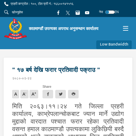
प्रहरी कन्ट्रोल : १००, टोल फ्री नं.: १६६००१४१५१६
नेपा
EN
काठमाण्डौं उपत्यका अपराध अनुसन्धान कार्यालय
Low Bandwidth
" १७ बर्ष देखि फरार प्रतिवादी पक्राउ "
२०८०-०२-२२
Share
-
+
A
A
A
मिति २०६३।११।२४ गते
जिल्ला प्रहरी
कार्यालय
,
काभ्रेपलान्चोकबाट
ज्यान मार्ने उद्योग
मुद्दाको वारदात पश्चात फरार रहेका प्रतिवादी
वसन्त हमाल काठमाण्डौ उपत्यकामा लुकिछिपी बस्दै