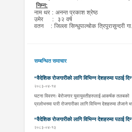
निम्न:
नाम थर : अनन्त प्रकाश श्रेष्ठ
उमेर : ३२ वर्ष
वतन : जिल्ला सिन्धुपाल्चोक त्रिपुरासुन्दरी
सम्बन्धित समाचार
“वैदेशिक रोजगारीको लागि विभिन्न देशहरुमा पठाई दिन्
२०८३-०४-१४
भनि ठगी गर्ने व्यक्तिहरु पक्राउ"
घटना विवरणः बेरोजगार युवायुवतीहरुलाई आकर्षक तलबको
प्रलोभनमा पारी रोजगारीका लागि विभिन्न देशहरुमा लैजाने भन्
लामो समयसम्म झुक्यानमा राखि विदेश नपठाई सम्पर्क विहीन
“वैदेशिक रोजगारीको लागि विभिन्न देशहरुमा पठाई दिन्
भएकोमा पीडितहरुले दिएको जाहेरी दरखास्त उपर अनुसन्धान
२०८३-०४-१३
हुँदा विदेश पठाउने भनि ठगी गर्ने निम्न प्रतिवादीहरुलाई काठम
भनि ठगी गर्ने व्यक्तिहरु पक्राउ"