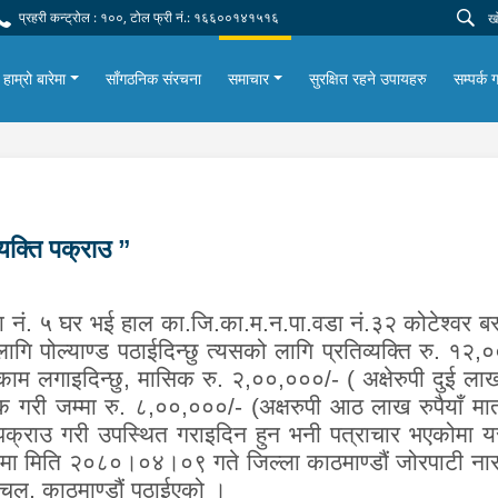
प्रहरी कन्ट्रोल : १००, टोल फ्री नं.: १६६००१४१५१६
हाम्रो बारेमा
साँगठनिक संरचना
समाचार
सुरक्षित रहने उपायहरु
सम्पर्क ग
्यक्ति पक्राउ ”
वडा नं. ५ घर भई हाल का.जि.का.म.न.पा.वडा नं.३२ कोटेश्वर बस्न
 पोल्याण्ड पठाईदिन्छु त्यसको लागि प्रतिव्यक्ति रु. १२,००,
मा काम लगाइदिन्छु, मासिक रु. २,००,०००/- ( अक्षेरुपी दुई लाख
 गरी जम्मा रु. ८,००,०००/-
(
अक्षरुपी आठ लाख रुपैयाँ मा
पक्राउ गरी उपस्थित गराइदिन हुन भनी पत्राचार भएकोमा 
्रममा मिति २०८०।०४।०९ गते जिल्ला काठमाण्डौं जोरपाटी न
ाचल, काठमाण्डौं पठाईएको ।