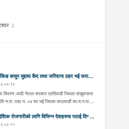
टेश्वर ।
ैंकिङ कसुर मुद्दामा कैद तथा जरिवाना ठहर भई फरार
३-०४-१३
तिवादी पक्राउ”
ा विवरण:-वादी नेपाल सरकार प्रतिवादी जिल्ला संखुवासभा
मदेवि न.पा. वडा न. ०४ घर भई जिल्ला काठमाडौं का.म.न.पा.
नं. ६ बौद्ध नयाँ बस्ती बस्ने वर्ष ५९ को दुर्गा बहादुर भण्डारी
देशिक रोजगारीको लागि विभिन्न देशहरुमा पठाई दिन्छु
ो २ (दुई) वटा बैंकिङ कसुर (मुद्दा नं. ०८०-C१- ४२२१ र
३-०४-१२
-C१- ४२२२) मुद्दामा सम्मानित काठमाडौं जिल्ला अदालत,
 ठगी गर्ने व्यक्तिहरु पक्राउ"