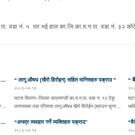
 गा.पा. वडा नं. ५ घर भई हाल का.जि.का.म.न.पा. वडा नं. ३२ को
छु
“ लागू औषध (खैरो हिरोइन) सहित मानिसहरु पक्राउ ”
“ ब
२०८३-०४-१३
२०८
प्र
घटना विवरण:-जिल्ला काठमाण्डौं का.म.न.पा. वडा नं. १२ टेकु
घटन
दै
लगायतका वडा एरियामा लागू औषध खैरो हिरोईन (ब्राउन सुगर)
धर्
ओसारपसार तथा वेचविखन भई रहेको भन्ने विशेष सूचनाको
वडा 
छु
“अभद्र व्यवहार गर्ने व्यक्तिहरु पक्राउ"
“वै
आधारमा यस कार्यालयबाट खटिई गएको प्रहरी टोलीले मिति
भएक
२०८३-०४-१३
२०८
ाडौं
२०८३/०४/१२ गते अं १९;०० बजेको समयमा जिल्ला काठमाण्डौं
०८०
भनि