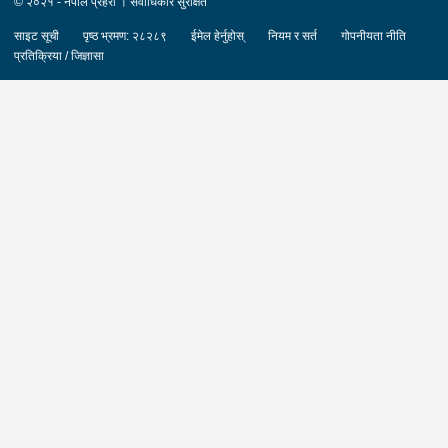
© २०२१ - नेपाल प्रहरी । सर्वाधिकार सुरक्षित
साइट सूची
पृष्ठ भ्रमण: २८२८९
ईमेल हेर्नुहोस्
नियम र सर्त
गोपनीयता नीति
प्रतिक्रिया / जिज्ञासा