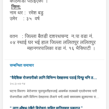
काठमाडौँ पठाईएको ।
निम्न:
नाम थर : रमेश बडु
उमेर : ३५ वर्ष
जिल्ला बैतडी दशरथचन्द न.पा वडा नं.
वतन :
०४ स्थाई घर भई हाल जिल्ला ललितपुर ललितपुर
महानगरपालिका वडा नं. १६ भैसिपाटी ।
सम्बन्धित समाचार
“वैदेशिक रोजगारीको लागि विभिन्न देशहरुमा पठाई दिन्छु भनि ठगी
२०८३-०४-१४
गर्ने व्यक्तिहरु पक्राउ"
घटना विवरणः बेरोजगार युवायुवतीहरुलाई आकर्षक तलबको प्रलोभनमा पारी
रोजगारीका लागि विभिन्न देशहरुमा लैजाने भन्दै लामो समयसम्म झुक्यानमा राखि
विदेश नपठाई सम्पर्क विहीन भएकोमा पीडितहरुले दिएको जाहेरी दरखास्त उपर
“ लागू औषध (खैरो हिरोइन) सहित मानिसहरु पक्राउ ”
अनुसन्धान हुँदा विदेश पठाउने भनि ठगी गर्ने निम्न प्रतिवादीहरुलाई काठमाडौं