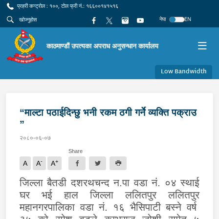
प्रहरी कन्ट्रोल : १००, टोल फ्री नं.: १६६००१४१५१६
नेपा
EN
काठमाण्डौं उपत्यका अपराध अनुसन्धान कार्यालय
Low Bandwidth
“माल्टा पठाईदिन्छु भनी रकम ठगी गर्ने व्यक्ति पक्राउ
”
२०८०-०६-०७
Share
-
+
A
A
A
जिल्ला बैतडी दशरथचन्द न.पा वडा नं. ०४ स्थाई
घर भई हाल जिल्ला ललितपुर ललितपुर
महानगरपालिका वडा नं. १६ भैसिपाटी बस्ने वर्ष