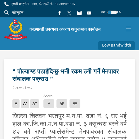
प्रहरी कन्ट्रोल : १००, टोल फ्री नं.: १६६००१४१५१६
नेपा
EN
काठमाण्डौं उपत्यका अपराध अनुसन्धान कार्यालय
Low Bandwidth
“ पोल्याण्ड पठाईदिन्छु भनी रकम ठगी गर्ने मेनपावर
संचालक पक्राउ ”
२०८०-०६-०८
Share
-
+
A
A
A
जिल्ला चितवन भरतपुर म.न.पा. वडा नं. ६ घर भई
हाल का.जि.का.म.न.पा.वडा नं. ३ बसुन्धरा बस्ने वर्ष
४२ को राप्ती प्यालेसमेन्ट मेनपावरका संचालक