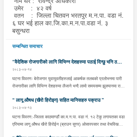
रविन्द्र अधिकारी
नाम थर :
उमेर : ४२ वर्ष
जिल्ला चितवन भरतपुर म.न.पा. वडा नं.
वतन :
६ घर भई हाल का.जि.का.म.न.पा.वडा नं. ३
बसुन्धरा
सम्बन्धित समाचार
“वैदेशिक रोजगारीको लागि विभिन्न देशहरुमा पठाई दिन्छु भनि ठगी
२०८३-०४-१४
गर्ने व्यक्तिहरु पक्राउ"
घटना विवरणः बेरोजगार युवायुवतीहरुलाई आकर्षक तलबको प्रलोभनमा पारी
रोजगारीका लागि विभिन्न देशहरुमा लैजाने भन्दै लामो समयसम्म झुक्यानमा राखि
विदेश नपठाई सम्पर्क विहीन भएकोमा पीडितहरुले दिएको जाहेरी दरखास्त उपर
“ लागू औषध (खैरो हिरोइन) सहित मानिसहरु पक्राउ ”
अनुसन्धान हुँदा विदेश पठाउने भनि ठगी गर्ने निम्न प्रतिवादीहरुलाई काठमाडौं
उपत्यकाका विभिन्न स्थानहरुबाट पक्राउ गरी थप अनुसन्धान तथा आवश्यक
२०८३-०४-१३
कारवाहीको लागि वैदेशिक रोजगार विभाग ताहाचल, काठमाडौं पठाईएको ।
घटना विवरण:-जिल्ला काठमाण्डौं का.म.न.पा. वडा नं. १२ टेकु लगायतका वडा
पक्राउ व्यक्तिहरुको विवरणः-१. नाम थर :- पवन कुमार के.सी.
एरियामा लागू औषध खैरो हिरोईन (ब्राउन सुगर) ओसारपसार तथा वेचविखन
(बिक्रम) उमेर :- ३२ वर्ष स्थायी वतन :- जिल्ला दाङ राप्ती
भई रहेको भन्ने विशेष सूचनाको आधारमा यस कार्यालयबाट खटिई गएको प्रहरी