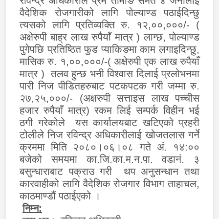
रविन्द्र अधिकारीले प्रेम तामाङ समेत ४ जनालाई
वैदेशिक रोजगारीको लागि पोल्याण्ड पठाईदिन्छु
त्यसको लागि प्रतिव्यक्ति रु. १२,००,०००/- (
अक्षेरुपी बाह्र लाख रुपैयाँ मात्र ) लाग्छ, पोल्याण्ड
पुगेपछि प्रतिष्ठित फुड प्याकिङमा काम लगाइदिन्छु,
मासिक रु. १,००,०००/-( अक्षेरुपी एक लाख रुपैयाँ
मात्र ) तलव हुन्छ भनी विश्वास दिलाई प्रलोभनमा
पारी निज पीडितहरुबाट पटकपटक गरी जम्मा रु.
२७,२५,०००/-
(
अक्षरुपी सत्ताइस लाख पच्चीस
हजार रुपैयाँ मात्र) रकम लिई सम्पर्क विहीन भई
ठगी गरेकोले यस कार्यालयबाट खटिएको प्रहरी
टोलीले निज रविन्द्र अधिकारीलाई खोजतलास गर्ने
क्रममा मिति २०८०।०६।०८ गते अं. १४:००
बजेको समयमा का.जि.का.म.न.पा. वडानं. ३
बसुन्धाराबाट पक्राउ गरी थप अनुसन्धान तथा
कारवाहीको लागि वैदेशिक रोजगार विभाग ताहाचल,
काठमाण्डौं पठाईएको ।
निम्न: