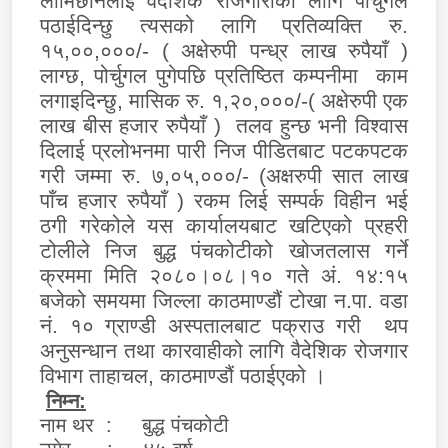
लामिछानेलाई वैदेशिक रोजगारीको लागि पोर्चुगल
पठाईदिन्छु त्यसको लागि प्रतिव्यक्ति रु.
१५,००,०००/- ( अक्षेरुपी पन्ध्र लाख रुपैयाँ )
लाग्छ, पोर्चुगल पुगेपछि प्रतिष्ठित कम्पनीमा काम
लगाइदिन्छु, मासिक रु. १,२०,०००/-( अक्षेरुपी एक
लाख बीस हजार रुपैयाँ ) तलव हुन्छ भनी विश्वास
दिलाई प्रलोभनमा पारी निज पीडितबाट पटकपटक
गरी जम्मा रु. ७,०५,०००/-
(
अक्षरुपी सात लाख
पाँच हजार रुपैयाँ ) रकम लिई सम्पर्क विहीन भई
ठगी गरेकोले यस कार्यालयबाट खटिएको प्रहरी
टोलीले निज बुद्ध पंचकोटीको खोजतलास गर्ने
क्रममा मिति २०८०।०८।१० गते अं. १४:१५
बजेको समयमा जिल्ला काठमाण्डौं टोखा न.पा. वडा
नं. १० ग्राण्डी अस्पतालबाट पक्राउ गरी थप
अनुसन्धान तथा कारवाहीको लागि वैदेशिक रोजगार
विभाग ताहाचल, काठमाण्डौं पठाईएको ।
निम्न:
नाम थर : बुद्ध पंचकोटी