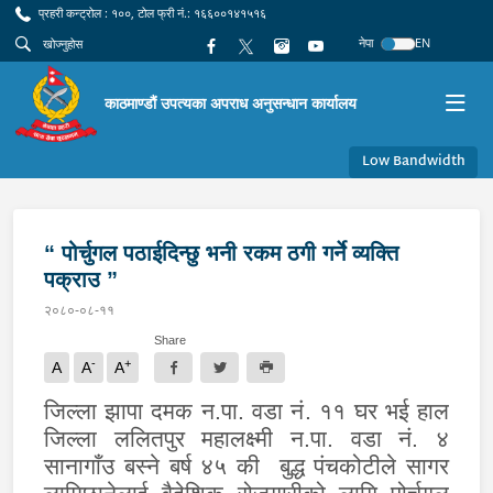
प्रहरी कन्ट्रोल : १००, टोल फ्री नं.: १६६००१४१५१६
नेपा
EN
काठमाण्डौं उपत्यका अपराध अनुसन्धान कार्यालय
Low Bandwidth
“ पोर्चुगल पठाईदिन्छु भनी रकम ठगी गर्ने व्यक्ति
पक्राउ ”
२०८०-०८-११
Share
-
+
A
A
A
जिल्ला झापा दमक न.पा. वडा नं
. ११ घर भई हाल
जिल्ला ललितपुर महालक्ष्मी न.पा. वडा नं. ४
सानागाँउ बस्ने बर्ष ४५ की बुद्ध पंचकोटीले सागर