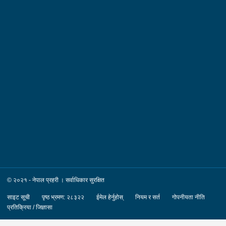
खैरहनी न.पा. वडा नं.०३ । हाल :- जिल्ला काठमाडौं
का.म.न.पा. वडा नं.१६ । देश :- अजरबैजान
रकम :- रु.४,००,०००।– (चार लाख)पक्राउ मिति :-
२०८३/०४/१२ गते ।पक्राउ स्थान :- जिल्ला काठमाडौं का.म.न.पा. वडा
नं.१६ । पीडित संख्या :- १ जना ।४. नाम थर :- शारदा श्रेष्ठ
उमेर :- ६१ वर्ष स्थायी वतन :- जिल्ला काठमाडौं
का.म.न.पा. वडा नं.०७ । देश :- फ्रान्स रकम :-
रु.७,५०,०००।– (सात लाख पचास हजार) पक्राउ मिति :-
२०८३/०४/१२ गते । पक्राउ स्थान :- जिल्ला काठमाडौं का.म.न.पा. वडा
नं.०७ । पीडित संख्या :- १ जना ।
© २०२१ - नेपाल प्रहरी । सर्वाधिकार सुरक्षित
साइट सूची
पृष्ठ भ्रमण: २८३२२
ईमेल हेर्नुहोस्
नियम र सर्त
गोपनीयता नीति
प्रतिक्रिया / जिज्ञासा