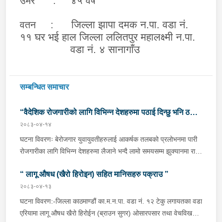
उमेर : ४५ वर्ष
जिल्ला झापा दमक न.पा. वडा नं.
वतन :
११ घर भई हाल जिल्ला ललितपुर महालक्ष्मी न.पा.
वडा नं. ४ सानागाँउ
सम्बन्धित समाचार
“वैदेशिक रोजगारीको लागि विभिन्न देशहरुमा पठाई दिन्छु भनि ठगी
२०८३-०४-१४
गर्ने व्यक्तिहरु पक्राउ"
घटना विवरणः बेरोजगार युवायुवतीहरुलाई आकर्षक तलबको प्रलोभनमा पारी
रोजगारीका लागि विभिन्न देशहरुमा लैजाने भन्दै लामो समयसम्म झुक्यानमा राखि
विदेश नपठाई सम्पर्क विहीन भएकोमा पीडितहरुले दिएको जाहेरी दरखास्त उपर
“ लागू औषध (खैरो हिरोइन) सहित मानिसहरु पक्राउ ”
अनुसन्धान हुँदा विदेश पठाउने भनि ठगी गर्ने निम्न प्रतिवादीहरुलाई काठमाडौं
उपत्यकाका विभिन्न स्थानहरुबाट पक्राउ गरी थप अनुसन्धान तथा आवश्यक
२०८३-०४-१३
कारवाहीको लागि वैदेशिक रोजगार विभाग ताहाचल, काठमाडौं पठाईएको ।
घटना विवरण:-जिल्ला काठमाण्डौं का.म.न.पा. वडा नं. १२ टेकु लगायतका वडा
पक्राउ व्यक्तिहरुको विवरणः-१. नाम थर :- पवन कुमार के.सी.
एरियामा लागू औषध खैरो हिरोईन (ब्राउन सुगर) ओसारपसार तथा वेचविखन