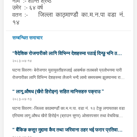
नाम :- शान्ति श्रेष्ठ
उमेर :- ६४ वर्ष
जिल्ला काठ्माण्डौ का.म.न.पा वडा नं.
वतन :-
१४
सम्बन्धित समाचार
“वैदेशिक रोजगारीको लागि विभिन्न देशहरुमा पठाई दिन्छु भनि ठगी
२०८३-०४-१४
गर्ने व्यक्तिहरु पक्राउ"
घटना विवरणः बेरोजगार युवायुवतीहरुलाई आकर्षक तलबको प्रलोभनमा पारी
रोजगारीका लागि विभिन्न देशहरुमा लैजाने भन्दै लामो समयसम्म झुक्यानमा राखि
विदेश नपठाई सम्पर्क विहीन भएकोमा पीडितहरुले दिएको जाहेरी दरखास्त उपर
“ लागू औषध (खैरो हिरोइन) सहित मानिसहरु पक्राउ ”
अनुसन्धान हुँदा विदेश पठाउने भनि ठगी गर्ने निम्न प्रतिवादीहरुलाई काठमाडौं
उपत्यकाका विभिन्न स्थानहरुबाट पक्राउ गरी थप अनुसन्धान तथा आवश्यक
२०८३-०४-१३
कारवाहीको लागि वैदेशिक रोजगार विभाग ताहाचल, काठमाडौं पठाईएको ।
घटना विवरण:-जिल्ला काठमाण्डौं का.म.न.पा. वडा नं. १२ टेकु लगायतका वडा
पक्राउ व्यक्तिहरुको विवरणः-१. नाम थर :- पवन कुमार के.सी.
एरियामा लागू औषध खैरो हिरोईन (ब्राउन सुगर) ओसारपसार तथा वेचविखन
(बिक्रम) उमेर :- ३२ वर्ष स्थायी वतन :- जिल्ला दाङ राप्ती
भई रहेको भन्ने विशेष सूचनाको आधारमा यस कार्यालयबाट खटिई गएको प्रहरी
गा.पा. वडा नं.०६ । हाल :- जिल्ला काठमाडौं टोखा न.पा. वडा
“ बैंकिङ कसुर मुद्दामा कैद तथा जरिवाना ठहर भई फरार प्रतिवादी
टोलीले मिति २०८३/०४/१२ गते अं १९;०० बजेको समयमा जिल्ला काठमाण्डौं
नं.१० । देश :- सिंगापुर रकम :-