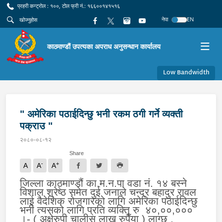
प्रहरी कन्ट्रोल : १००, टोल फ्री नं.: १६६००१४१५१६
नेपा
EN
काठमाण्डौं उपत्यका अपराध अनुसन्धान कार्यालय
Low Bandwidth
" अमेरिका पठाईदिन्छु भनी रकम ठगी गर्ने व्यक्ती
पक्राउ "
२०८०-०८-१२
Share
-
+
A
A
A
जिल्ला काठ्माण्डौं का.म.न.पा वडा नं. १४ बस्ने
विशाल श्रेष्ठ समेत दुई जनाले चन्द्र बहादुर रावल
लाई वैदेशिक रोजगारको लागि अमेरिका पठाईदिन्छु
भनी त्यसको लागि प्रति व्यक्ति रु ४०,००,०००
।- ( अक्षेरुपी चालीस लाख रुपैँया ) लाग्छ ,