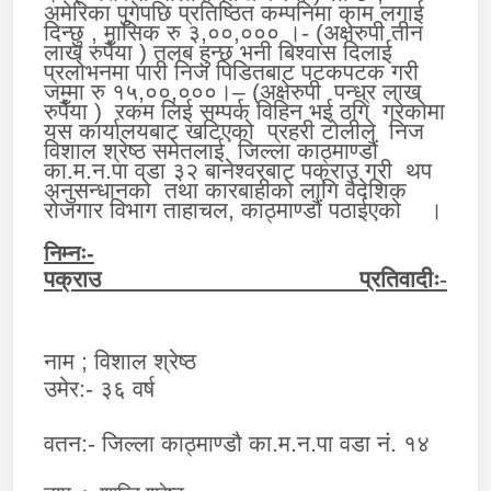
अमेरिका पुगेपछि प्रतिष्ठित कम्पनिमा काम लगाई
दिन्छु , मासिक रु ३,००,००० ।- (अक्षेरुपी तीन
लाख रुपैँया ) तलब हुन्छ भनी बिश्वास दिलाई
प्रलोभनमा पारी निज पिडितबाट पटकपटक गरी
जम्मा रु १५,००,०००।– (अक्षेरुपी पन्ध्र लाख
रुपैँया ) रकम लिई सम्पर्क विहिन भई ठगि गरेकोमा
यस कार्यालयबाट खटिएको प्रहरी टोलीले निज
विशाल श्रेष्ठ समेतलाई जिल्ला काठ्माण्डौं
का.म.न.पा वडा ३२ बानेश्वरबाट पक्राउ गरी थप
अनुसन्धानको तथा कारबाहीको लागि वैदेशिक
रोजगार विभाग ताहाचल, काठ्माण्डौं पठाईएको ।
निम्नः-
पक्राउ प्रतिवादीः
-
नाम
; विशाल श्रेष्ठ
उमेर
:-
३६ वर्ष
वतन
:-
जिल्ला काठ्माण्डौ का.म.न.पा वडा नं. १४