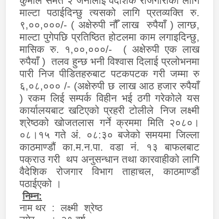
कुमाल समेत २ जनालाई वैदेशिक रोजगारीको लागि
माल्टा पठाईदिन्छु त्यसको लागि प्रतव्यक्ति रु.
९,००,०००/- ( अक्षेरुपी नौँ लाख रुपैयाँ ) लाग्छ,
माल्टा पुगेपछि प्रतिष्ठित होटलमा काम लगाइदिन्छु,
मासिक रु. १,००,०००/- ( अक्षेरुपी एक लाख
रुपैयाँ ) तलव हुन्छ भनी विश्वास दिलाई प्रलोभनमा
पारी निज पीडितहरुबाट पटकपटक गरी जम्मा रु
६,०८,००० /-
(
अक्षेरुपी छ लाख आठ हजार रुपैयाँ
) रकम लिई सम्पर्क विहीन भई ठगी गरेकोले यस
कार्यालयबाट खटिएको प्रहरी टोलीले
निज लक्ष्मी
श्रेष्ठको खोजतलास गर्ने क्रममा मिति २०८०।
०८।१५ गते अं. ०८:३० बजेको समयमा जिल्ला
काठमाण्डौं का.म.न.पा. वडा नं. १३ बाफलबाट
पक्राउ गरी थप अनुसन्धान तथा कारवाहीको लागि
वैदेशिक रोजगार विभाग ताहाचल, काठमाण्डौं
पठाईएको ।
निम्न:
नाम थर : लक्ष्मी श्रेष्ठ