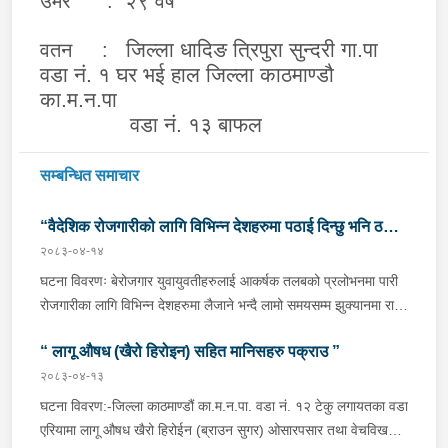
उमेर : २९ वर्ष
जिल्ला धादिङ त्रिपुरा सुन्दरी गा.पा
वतन :
वडा नं. १ घर भई हाल जिल्ला काठमाण्डौ
का.म.न.पा
वडा नं. १३ बाफल
सम्बन्धित समाचार
“वैदेशिक रोजगारीको लागि विभिन्न देशहरुमा पठाई दिन्छु भनि ठगी
२०८३-०४-१४
गर्ने व्यक्तिहरु पक्राउ"
घटना विवरणः बेरोजगार युवायुवतीहरुलाई आकर्षक तलबको प्रलोभनमा पारी
रोजगारीका लागि विभिन्न देशहरुमा लैजाने भन्दै लामो समयसम्म झुक्यानमा राखि
विदेश नपठाई सम्पर्क विहीन भएकोमा पीडितहरुले दिएको जाहेरी दरखास्त उपर
“ लागू औषध (खैरो हिरोइन) सहित मानिसहरु पक्राउ ”
अनुसन्धान हुँदा विदेश पठाउने भनि ठगी गर्ने निम्न प्रतिवादीहरुलाई काठमाडौं
उपत्यकाका विभिन्न स्थानहरुबाट पक्राउ गरी थप अनुसन्धान तथा आवश्यक
२०८३-०४-१३
कारवाहीको लागि वैदेशिक रोजगार विभाग ताहाचल, काठमाडौं पठाईएको ।
घटना विवरण:-जिल्ला काठमाण्डौं का.म.न.पा. वडा नं. १२ टेकु लगायतका वडा
पक्राउ व्यक्तिहरुको विवरणः-१. नाम थर :- पवन कुमार के.सी.
एरियामा लागू औषध खैरो हिरोईन (ब्राउन सुगर) ओसारपसार तथा वेचविखन