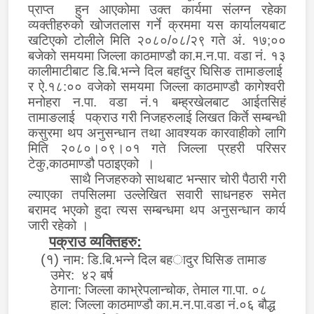
प्राप्त
हुन आ
एकोमा
उक्त कार्यमा संलग्न रहेका
व्यक्तीहरुको खोजतलास गर्ने क्रममा यस कार्यालयबाट
खटिएको टोलीले
मिति २०८०/०८/२९ गते अं. १७
;
००
बजेको समयमा जिल्ला काठमाण्डौ का.म.न.पा. वडा नं. १३
कालीमाटी
बाट
डि.बि.भन्ने दिल बह
f
दुर घिसिङ तामाङ
लाई
र
ऐ.१८:०० वजेको समयमा जिल्ला काठमाण्डौ कागेश्वरी
मनोहरा न.पा. वडा नं.१ बम्ह्रखेल
बाट
आईतसिहं
तामाङलाई
पक्राउ गरी
निजहरुलाई
लिखत
किर्ते
सम्बन्धी
कसुरमा थप अनुसन्धान तथा आवश्यक कारवाहीको लागि
मिति २०८०।०९।०१ गते जिल्ला प्रहरी परिसर
टेकु,काठमाण्डौ पठाइएको ।
साथै निजहरुको साथबाट भन्सार चोरी पैठारी गरी
ल्याएका तपसिलमा उल्लेखित सवारी साधनहरु समेत
बरामद भएको हुदा त्यस सम्बन्धमा
थप अनुसन्धान कार्य
जारी रहेको
।
पक्राउ व्यक्तिहरु
:
(१)
नाम:
डि.बि.भन्ने दिल बह
ा
दुर घिसिङ तामाङ
उमेर: ४२ बर्ष
ठेगाना: जिल्ला
काभ्रेपलान्चोक
,
तेमाल
गा.पा. ०८
हाल
:
जिल्ला काठमाण्डौ का.म.न.पा.वडा नं.
०
६ बौद्ध