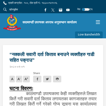
प्रहरी कन्ट्रोल : १००, टोल फ्री नं.: १६६००१४१५१६
नेपा
EN
काठमाण्डौं उपत्यका अपराध अनुसन्धान कार्यालय
Low Bandwidth
“नक्कली सवारी दर्ता किताव बनाउने व्यक्तीहरु गाडी
सहित पक्राउ”
२०८०-०९-०१
Share
-
+
A
A
A
घटना विवरणः
काठमाण्डौ उपत्यकामा केही व्यक्तीहरुले
लिखत
किर्ते गरी सवारी दर्ता किताव लगायतका कागजातहरु तयार
गरी लिखत किर्ते गर्ने गरेको गोप्य सूचना यस कार्यालयमा