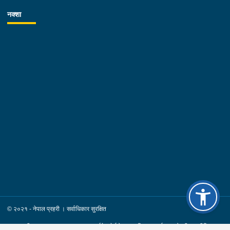
का.म.न.पा. वडा नं.२१ । पीडित संख्या :- ३ जना ।३. नाम थर :-
नक्शा
कमल श्रेष्ठ उमेर :- ३४ वर्ष स्थायी वतन :- जिल्ला चितवन
खैरहनी न.पा. वडा नं.०३ । हाल :- जिल्ला काठमाडौं
का.म.न.पा. वडा नं.१६ । देश :- अजरबैजान
रकम :- रु.४,००,०००।– (चार लाख)पक्राउ मिति :-
२०८३/०४/१२ गते ।पक्राउ स्थान :- जिल्ला काठमाडौं का.म.न.पा. वडा
नं.१६ । पीडित संख्या :- १ जना ।४. नाम थर :- शारदा श्रेष्ठ
उमेर :- ६१ वर्ष स्थायी वतन :- जिल्ला काठमाडौं
का.म.न.पा. वडा नं.०७ । देश :- फ्रान्स रकम :-
रु.७,५०,०००।– (सात लाख पचास हजार) पक्राउ मिति :-
२०८३/०४/१२ गते । पक्राउ स्थान :- जिल्ला काठमाडौं का.म.न.पा. वडा
नं.०७ । पीडित संख्या :- १ जना ।
© २०२१ - नेपाल प्रहरी । सर्वाधिकार सुरक्षित
साइट सूची
पृष्ठ भ्रमण: २८२७५
ईमेल हेर्नुहोस्
नियम र सर्त
गोपनीयता नीति