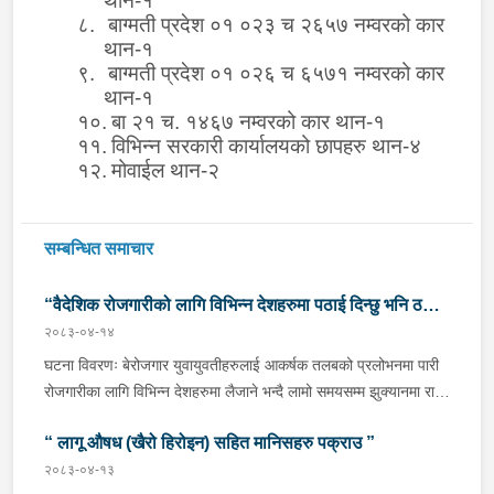
थान-१
८.
बाग्मती प्रदेश ०१ ०२३ च २६५७ नम्वरको कार
थान-१
९.
बाग्मती प्रदेश ०१ ०२६ च ६५७१ नम्वरको कार
थान-१
१०.
बा २१ च. १४६७ नम्वरको कार थान-१
११.
विभिन्न सरकारी कार्यालयको छापहरु थान-४
१२.
मोवाईल थान-२
सम्बन्धित समाचार
“वैदेशिक रोजगारीको लागि विभिन्न देशहरुमा पठाई दिन्छु भनि ठगी
२०८३-०४-१४
गर्ने व्यक्तिहरु पक्राउ"
घटना विवरणः बेरोजगार युवायुवतीहरुलाई आकर्षक तलबको प्रलोभनमा पारी
रोजगारीका लागि विभिन्न देशहरुमा लैजाने भन्दै लामो समयसम्म झुक्यानमा राखि
विदेश नपठाई सम्पर्क विहीन भएकोमा पीडितहरुले दिएको जाहेरी दरखास्त उपर
“ लागू औषध (खैरो हिरोइन) सहित मानिसहरु पक्राउ ”
अनुसन्धान हुँदा विदेश पठाउने भनि ठगी गर्ने निम्न प्रतिवादीहरुलाई काठमाडौं
उपत्यकाका विभिन्न स्थानहरुबाट पक्राउ गरी थप अनुसन्धान तथा आवश्यक
२०८३-०४-१३