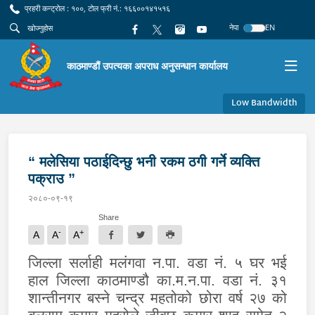
प्रहरी कन्ट्रोल : १००, टोल फ्री नं.: १६६००१४१५१६
नेपा
EN
काठमाण्डौं उपत्यका अपराध अनुसन्धान कार्यालय
Low Bandwidth
“ मलेसिया पठाईदिन्छु भनी रकम ठगी गर्ने व्यक्ति
पक्राउ ”
२०८०-०९-१९
Share
-
+
A
A
A
जिल्ला सर्लाही मलंगवा न.पा. वडा नं. ५ घर भई
हाल जिल्ला काठमाण्डौ का.म.न.पा. वडा नं. ३१
शान्तीनगर बस्ने चन्द्र महतोको छोरा वर्ष २७ को