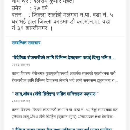
नाम थर : बलराम कुमार महतो
उमेर : २७ वर्ष
वतन : जिल्ला सर्लाही मलंगवा न.पा. वडा नं. ५
घर भई हाल जिल्ला काठमाण्डौ का.म.न.पा. वडा
नं.३१ शान्तीनगर ।
सम्बन्धित समाचार
“वैदेशिक रोजगारीको लागि विभिन्न देशहरुमा पठाई दिन्छु भनि ठगी
२०८३-०४-१४
गर्ने व्यक्तिहरु पक्राउ"
घटना विवरणः बेरोजगार युवायुवतीहरुलाई आकर्षक तलबको प्रलोभनमा पारी
रोजगारीका लागि विभिन्न देशहरुमा लैजाने भन्दै लामो समयसम्म झुक्यानमा राखि
विदेश नपठाई सम्पर्क विहीन भएकोमा पीडितहरुले दिएको जाहेरी दरखास्त उपर
“ लागू औषध (खैरो हिरोइन) सहित मानिसहरु पक्राउ ”
अनुसन्धान हुँदा विदेश पठाउने भनि ठगी गर्ने निम्न प्रतिवादीहरुलाई काठमाडौं
उपत्यकाका विभिन्न स्थानहरुबाट पक्राउ गरी थप अनुसन्धान तथा आवश्यक
२०८३-०४-१३
कारवाहीको लागि वैदेशिक रोजगार विभाग ताहाचल, काठमाडौं पठाईएको ।
घटना विवरण:-जिल्ला काठमाण्डौं का.म.न.पा. वडा नं. १२ टेकु लगायतका वडा
पक्राउ व्यक्तिहरुको विवरणः-१. नाम थर :- पवन कुमार के.सी.
एरियामा लागू औषध खैरो हिरोईन (ब्राउन सुगर) ओसारपसार तथा वेचविखन
(बिक्रम) उमेर :- ३२ वर्ष स्थायी वतन :- जिल्ला दाङ राप्ती
भई रहेको भन्ने विशेष सूचनाको आधारमा यस कार्यालयबाट खटिई गएको प्रहरी
गा.पा. वडा नं.०६ । हाल :- जिल्ला काठमाडौं टोखा न.पा. वडा