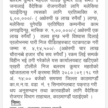
बलराम कुमार महरोले जीवछ कुमार शाह समेत २
जनालाई वैदेशिक रोजगारीको लागि मलेसिया
पठाईदिन्छु त्यसको लागि प्रतिव्यक्ति रु.
६,००,०००/- ( अक्षेरुपी छ लाख रुपैयाँ ) लाग्छ,
मलेसिया पुगेपछि प्रतिष्ठित कम्पनीमा काम
लगाइदिन्छु, मासिक रु. १,००,०००/-( अक्षेरुपी एक
लाख रुपैयाँ ) तलव हुन्छ भनी विश्वास दिलाई
प्रलोभनमा पारी निज पीडितहरुबाट पटकपटक गरी
जम्मा रु. ४,९४,५००/-
(
अक्षेरुपी चार लाख
चौरानब्बे हजार पाँच सय रुपैयाँ ) रकम लिई सम्पर्क
विहीन भई ठगी गरेकोले यस कार्यालयबाट खटिएको
प्रहरी टोलीले निज बलराम कुमार महतोको
खोजतलास गर्ने क्रममा मिति २०८०।०९।१८ गते
अं. १४:०० बजेको समयमा जिल्ला काठमाण्डौं
का.म.न.पा. वडा नं. ९ सिनामंगलबाट पक्राउ गरी
थप अनुसन्धान तथा कारवाहीको लागि वैदेशिक
रोजगार विभाग ताहाचल, काठमाण्डौं पठाईएको ।
निम्न: