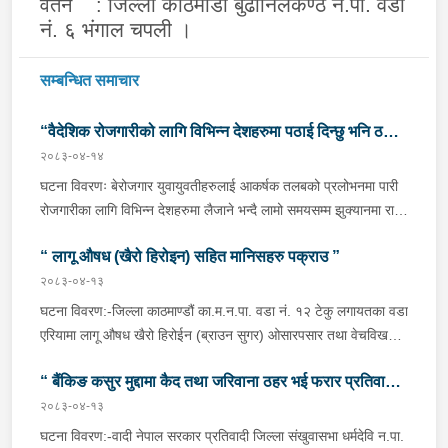
जिल्ला काठमाडौ बुढानिलकण्ठ न.पा. वडा
वतन :
नं. ६ भंगाल चपली ।
सम्बन्धित समाचार
“वैदेशिक रोजगारीको लागि विभिन्न देशहरुमा पठाई दिन्छु भनि ठगी
२०८३-०४-१४
गर्ने व्यक्तिहरु पक्राउ"
घटना विवरणः बेरोजगार युवायुवतीहरुलाई आकर्षक तलबको प्रलोभनमा पारी
रोजगारीका लागि विभिन्न देशहरुमा लैजाने भन्दै लामो समयसम्म झुक्यानमा राखि
विदेश नपठाई सम्पर्क विहीन भएकोमा पीडितहरुले दिएको जाहेरी दरखास्त उपर
“ लागू औषध (खैरो हिरोइन) सहित मानिसहरु पक्राउ ”
अनुसन्धान हुँदा विदेश पठाउने भनि ठगी गर्ने निम्न प्रतिवादीहरुलाई काठमाडौं
उपत्यकाका विभिन्न स्थानहरुबाट पक्राउ गरी थप अनुसन्धान तथा आवश्यक
२०८३-०४-१३
कारवाहीको लागि वैदेशिक रोजगार विभाग ताहाचल, काठमाडौं पठाईएको ।
घटना विवरण:-जिल्ला काठमाण्डौं का.म.न.पा. वडा नं. १२ टेकु लगायतका वडा
पक्राउ व्यक्तिहरुको विवरणः-१. नाम थर :- पवन कुमार के.सी.
एरियामा लागू औषध खैरो हिरोईन (ब्राउन सुगर) ओसारपसार तथा वेचविखन
(बिक्रम) उमेर :- ३२ वर्ष स्थायी वतन :- जिल्ला दाङ राप्ती
भई रहेको भन्ने विशेष सूचनाको आधारमा यस कार्यालयबाट खटिई गएको प्रहरी
गा.पा. वडा नं.०६ । हाल :- जिल्ला काठमाडौं टोखा न.पा. वडा
“ बैंकिङ कसुर मुद्दामा कैद तथा जरिवाना ठहर भई फरार प्रतिवादी
टोलीले मिति २०८३/०४/१२ गते अं १९;०० बजेको समयमा जिल्ला काठमाण्डौं
नं.१० । देश :- सिंगापुर रकम :-
का.म.न.पा.वडा नं.१२ टेकु मयलवारीमा बा ४६ प १६२ नम्बरको स्कुटर रोकी
२०८३-०४-१३
पक्राउ”
रु.७,००,०००।– (सात लाख)पक्राउ मिति :- २०८३/०४/१४ गते ।
बसेका निम्न मानिसहरूलाई पक्राउ गरी निम्न परिमाणमा रहेको लागु औषध खैरो
घटना विवरण:-वादी नेपाल सरकार प्रतिवादी जिल्ला संखुवासभा धर्मदेवि न.पा.