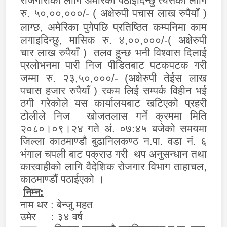
रोजगारीको लागि अमेरिका पठाईदिन्छु त्यसको लागि
रु. ५०,००,०००/- ( अक्षेरुपी पचास लाख रुपैयाँ )
लाग्छ, अमेरिका पुगेपछि प्रतिष्ठित
कम्पनिमा काम
लगाइदिन्छु, मासिक रु. ४,००,०००/-( अक्षेरुपी
चार लाख रुपैयाँ ) तलव हुन्छ भनी विश्वास दिलाई
प्रलोभनमा पारी निज पीडितबाट पटकपटक गरी
जम्मा रु. २३,५०,०००/-
(
अक्षेरुपी तेईस लाख
पचास हजार रुपैयाँ ) रकम लिई सम्पर्क विहीन भई
ठगी गरेकोले यस कार्यालयबाट खटिएको प्रहरी
टोलीले निज खोजतलास गर्ने क्रममा मिति
२०८०।०९।२४ गते अं. ०७:४५ बजेको समयमा
जिल्ला काठमाण्डौ बुढानिलकण्ठ न.पा. वडा नं. ६
भंगाल चपली बाट पक्राउ गरी थप अनुसन्धान तथा
कारवाहीको लागि वैदेशिक रोजगार विभाग ताहाचल,
काठमाण्डौं पठाईएको ।
निम्न:
बेन्जु महत
नाम थर :
उमेर : ३४ वर्ष