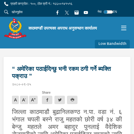
प्रहरी कन्ट्रोल : १००, टोल फ्री नं.: १६६००१४१५१६
नेपा
EN
काठमाण्डौं उपत्यका अपराध अनुसन्धान कार्यालय
Low Bandwidth
“ अमेरिका पठाईदिन्छु भनी रकम ठगी गर्ने ब्यक्ति
पक्राउ ”
२०८०-०९-२५
Share
-
+
A
A
A
जिल्ला काठमाडौ बुढानिलकण्ठ न.पा. वडा नं. ६
भंगाल चपली बस्ने राजु महतको छोरी वर्ष ३४ की
बेन्जु महतले
अमर बहादुर पुनलाई वैदेशिक