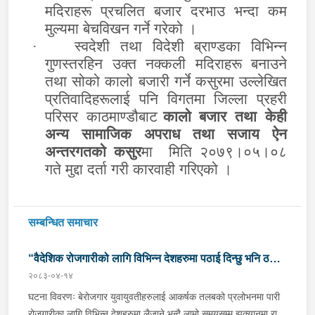
मदिराहरू प्रचलित बजार दरभाउ भन्दा कम
मुल्यमा बेचविखन गर्ने गरेको ।
स्वदेशी तथा विदेशी ब्राण्डका विभिन्न
·
गुणस्तरहिन उक्त नक्कली मदिराहरू बनाउने
तथा सोको कालो बजारी गर्ने कसुरमा उल्लेखित
प्रतिवादिहरूलाई पनि विगतमा जिल्ला प्रहरी
परिसर काठमाण्डौबाट
कालो बजार तथा केही
अन्य सामाजिक अपराध तथा सजाय ऐन
अन्तरगतको कसुर
मा मिति २०७९।०५।०८
गते मुद्दा दर्ता गरी कारवाही गरिएको
।
सम्बन्धित समाचार
“वैदेशिक रोजगारीको लागि विभिन्न देशहरुमा पठाई दिन्छु भनि ठगी
२०८३-०४-१४
गर्ने व्यक्तिहरु पक्राउ"
घटना विवरणः बेरोजगार युवायुवतीहरुलाई आकर्षक तलबको प्रलोभनमा पारी
रोजगारीका लागि विभिन्न देशहरुमा लैजाने भन्दै लामो समयसम्म झुक्यानमा राखि