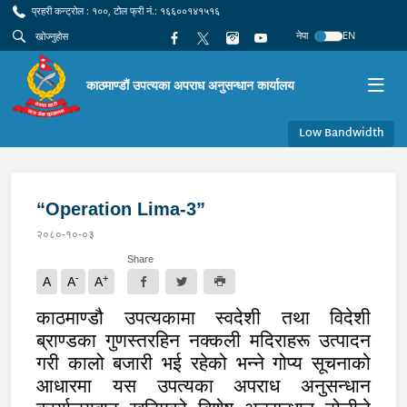
प्रहरी कन्ट्रोल : १००, टोल फ्री नं.: १६६००१४१५१६
नेपा
EN
काठमाण्डौं उपत्यका अपराध अनुसन्धान कार्यालय
Low Bandwidth
“Operation Lima-3”
२०८०-१०-०३
Share
-
+
A
A
A
काठमाण्डौ उपत्यकामा स्वदेशी तथा विदेशी
ब्राण्डका गुणस्तरहिन नक्कली मदिराहरू उत्पादन
गरी कालो बजारी भई रहेको भन्ने गोप्य सूचनाको
आधारमा यस उपत्यका अपराध अनुसन्धान