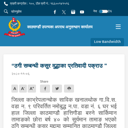
प्रहरी कन्ट्रोल : १००, टोल फ्री नं.: १६६००१४१५१६
नेपा
EN
काठमाण्डौं उपत्यका अपराध अनुसन्धान कार्यालय
Low Bandwidth
“ठगी सम्बन्धी कसुर मुद्धाका प्रतिवादी पक्राउ "
२०८०-११-०६
Share
-
+
A
A
A
जिल्ला काभ्रेपलान्चोक साविक खनालथोक गा.वि.स.
वडा न. ९ परिवर्तित नमोबुद्ध न.पा. वडा नं. ६ घर भई
हाल जिल्ला काठमाण्डौ हात्तिगौडा बस्ने सार्किमान
तामाङको छोरा बर्ष ४० को सुर्यमान तामाङ भएको
ठगि सम्बन्धी कसुर मुद्दामा सम्मानित काठमाण्डौ जिल्ला