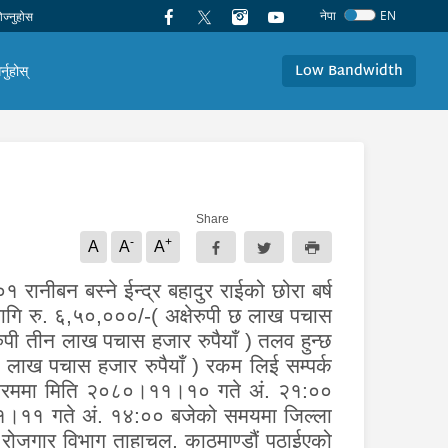
नेपा
EN
Low Bandwidth
र्नुहोस्
Share
-
+
A
A
A
रानीबन बस्ने ईन्द्र बहादुर राईको छोरा बर्ष
लागि रु. ६,५०,०००/-( अक्षेरुपी छ लाख पचास
ेरुपी तीन लाख पचास हजार रुपैयाँ ) तलव हुन्छ
 लाख पचास हजार रुपैयाँ ) रकम लिई सम्पर्क
े क्रममा मिति २०८०।११।१० गते अं. २१:००
।११।११ गते अं. १४:०० बजेको समयमा जिल्ला
 रोजगार विभाग ताहाचल, काठमाण्डौं पठाईएको