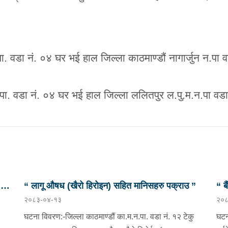
ा. वडा नं. ०४ घर भई हाल जिल्ला काठमाण्डौं नागार्जुन न.पा 
पा. वडा नं. ०४ घर भई हाल जिल्ला ललितपुर ल.पु.म.न.पा वडा
छु
“ लागू औषध (खैरो हिरोइन) सहित मानिसहरु पक्राउ ”
“ ब
२०८३-०४-१३
२०८
प्र
घटना विवरण:-जिल्ला काठमाण्डौं का.म.न.पा. वडा नं. १२ टेकु
घटन