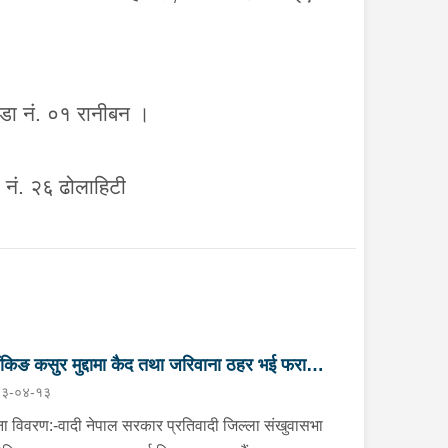
वडा नं. ०१
रानीबन ।
 नं. २६
ढोलाहिटी
ैंकिङ कसुर मुद्दामा कैद तथा जरिवाना ठहर भई फरार
३-०४-१३
तिवादी पक्राउ”
ा विवरण:-वादी नेपाल सरकार प्रतिवादी जिल्ला संखुवासभा