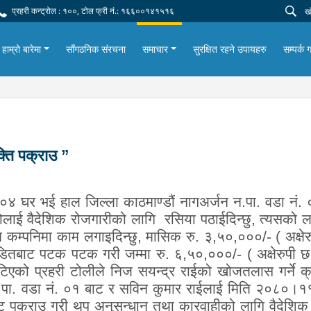
प्रहरी कन्ट्रोल : १००, टोल फ्री नं.: १६६००१४१५१६
हाम्रो बारेमा
साँगठनिक संरचना
समाचार
सुरक्षित रहने उपायहरु
सम्पर्क ग
क्ति पक्राउ ”
०४ घर भई हाल जिल्ला काठमाण्डौं नागअर्जन न.पा. वडा नं. ०१ 
बापोलाई वैदेशिक रोजगारीको लागि रसिया पठाईदिन्छु, त्यसको 
्ठित कम्पनिमा काम लगाइदिन्छु, मासिक रु. ३,५०,०००/- ( अक्ष
डितबाट पटक पटक गरी जम्मा रु. ६,५०,०००/- ( अक्षेरुपी छ
टिएको प्रहरी टोलीले निज सयन्द्र राईको खोजतलास गर्न
न न.पा. वडा नं. ०१ बाट र सविन कुमार राईलाई मिति २०८०
ाट पक्राउ गरी थप अनुसन्धान तथा कारवाहीको लागि वैदेशिक