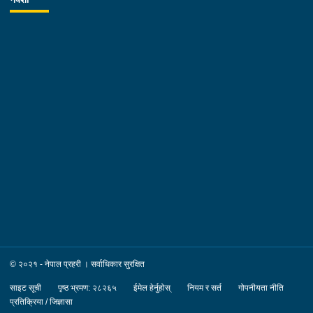
कमल श्रेष्ठ उमेर :- ३४ वर्ष स्थायी वतन :- जिल्ला चितवन
खैरहनी न.पा. वडा नं.०३ । हाल :- जिल्ला काठमाडौं
का.म.न.पा. वडा नं.१६ । देश :- अजरबैजान
रकम :- रु.४,००,०००।– (चार लाख)पक्राउ मिति :-
२०८३/०४/१२ गते ।पक्राउ स्थान :- जिल्ला काठमाडौं का.म.न.पा. वडा
नं.१६ । पीडित संख्या :- १ जना ।४. नाम थर :- शारदा श्रेष्ठ
उमेर :- ६१ वर्ष स्थायी वतन :- जिल्ला काठमाडौं
का.म.न.पा. वडा नं.०७ । देश :- फ्रान्स रकम :-
रु.७,५०,०००।– (सात लाख पचास हजार) पक्राउ मिति :-
२०८३/०४/१२ गते । पक्राउ स्थान :- जिल्ला काठमाडौं का.म.न.पा. वडा
नं.०७ । पीडित संख्या :- १ जना ।
© २०२१ - नेपाल प्रहरी । सर्वाधिकार सुरक्षित
साइट सूची
पृष्ठ भ्रमण: २८२६५
ईमेल हेर्नुहोस्
नियम र सर्त
गोपनीयता नीति
प्रतिक्रिया / जिज्ञासा