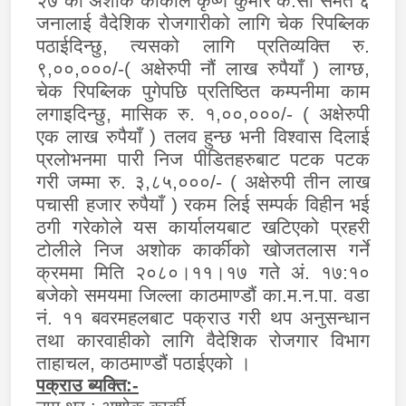
२७ को अशोक कार्कीले कृष्ण कुमार के.सी समेत ६
जनालाई वैदेशिक रोजगारीको लागि चेक रिपब्लिक
पठाईदिन्छु, त्यसको लागि प्रतिव्यक्ति रु.
९,००,०००/-( अक्षेरुपी नौं लाख रुपैयाँ ) लाग्छ,
चेक रिपब्लिक पुगेपछि प्रतिष्ठित कम्पनीमा काम
लगाइदिन्छु, मासिक रु. १,००,०००/- ( अक्षेरुपी
एक लाख रुपैयाँ ) तलव हुन्छ भनी विश्वास दिलाई
प्रलोभनमा पारी निज पीडितहरुबाट पटक पटक
गरी जम्मा रु. ३,८५,०००/- ( अक्षेरुपी तीन लाख
पचासी हजार रुपैयाँ ) रकम लिई सम्पर्क विहीन भई
ठगी गरेकोले यस कार्यालयबाट खटिएको प्रहरी
टोलीले निज अशोक कार्कीको खोजतलास गर्ने
क्रममा मिति २०८०।११।१७ गते अं. १७:१०
बजेको समयमा जिल्ला काठमाण्डौं का.म.न.पा. वडा
नं. ११ बवरमहलबाट पक्राउ गरी थप अनुसन्धान
तथा कारवाहीको लागि वैदेशिक रोजगार विभाग
ताहाचल, काठमाण्डौं पठाईएको ।
पक्राउ ब्यक्ति:-