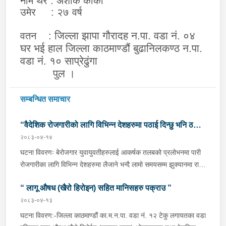
नाम थर : अशोक कार्की
उमेर : २७ वर्ष
जिल्ला झापा गौरादह न.पा. वडा नं. ०४
वतन :
घर भई हाल जिल्ला काठमाण्डौं बुढानिलकण्ठ न.पा.
वडा नं. १० साप्रेढुंगा
पुल ।
सम्बन्धित समाचार
“वैदेशिक रोजगारीको लागि विभिन्न देशहरुमा पठाई दिन्छु भनि ठगी
२०८३-०४-१४
गर्ने व्यक्तिहरु पक्राउ"
घटना विवरणः बेरोजगार युवायुवतीहरुलाई आकर्षक तलबको प्रलोभनमा पारी
रोजगारीका लागि विभिन्न देशहरुमा लैजाने भन्दै लामो समयसम्म झुक्यानमा राखि
विदेश नपठाई सम्पर्क विहीन भएकोमा पीडितहरुले दिएको जाहेरी दरखास्त उपर
“ लागू औषध (खैरो हिरोइन) सहित मानिसहरु पक्राउ ”
अनुसन्धान हुँदा विदेश पठाउने भनि ठगी गर्ने निम्न प्रतिवादीहरुलाई काठमाडौं
उपत्यकाका विभिन्न स्थानहरुबाट पक्राउ गरी थप अनुसन्धान तथा आवश्यक
२०८३-०४-१३
कारवाहीको लागि वैदेशिक रोजगार विभाग ताहाचल, काठमाडौं पठाईएको ।
घटना विवरण:-जिल्ला काठमाण्डौं का.म.न.पा. वडा नं. १२ टेकु लगायतका वडा
पक्राउ व्यक्तिहरुको विवरणः-१. नाम थर :- पवन कुमार के.सी.