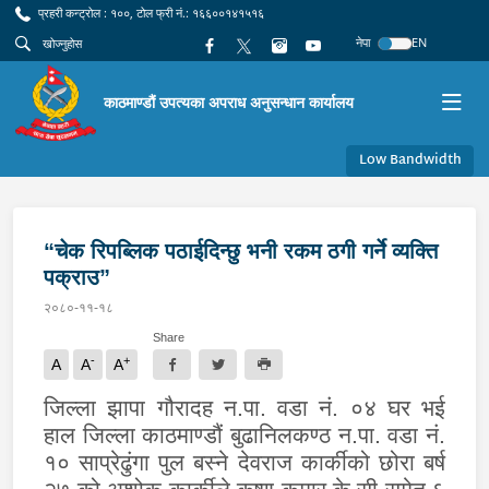
प्रहरी कन्ट्रोल : १००, टोल फ्री नं.: १६६००१४१५१६
नेपा
EN
काठमाण्डौं उपत्यका अपराध अनुसन्धान कार्यालय
Low Bandwidth
“चेक रिपब्लिक पठाईदिन्छु भनी रकम ठगी गर्ने व्यक्ति
पक्राउ”
२०८०-११-१८
Share
-
+
A
A
A
जिल्ला झापा गौरादह न.पा. वडा नं. ०४ घर भई
हाल जिल्ला काठमाण्डौं बुढानिलकण्ठ न.पा. वडा नं.
१० साप्रेढुंगा पुल बस्ने देवराज कार्कीको छोरा बर्ष