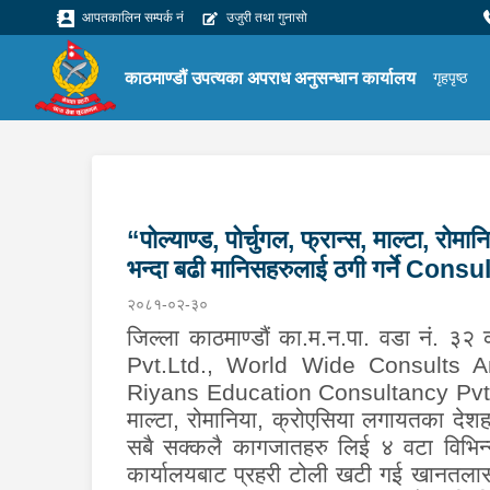
आपतकालिन सम्पर्क नं
उजुरी तथा गुनासो
काठमाण्डौं उपत्यका अपराध अनुसन्धान कार्यालय
गृहपृष्ठ
“पोल्याण्ड, पोर्चुगल, फ्रान्स, माल्टा, 
भन्दा बढी मानिसहरुलाई ठगी गर्ने Con
२०८१-०२-३०
जिल्ला काठमाण्डौं का.म.न.पा. वडा नं. ३
Pvt.Ltd.,
World Wide Consults A
Riyans Education Consultancy Pvt.
माल्टा
,
रोमानिया
,
क्रोएसिया लगायतका देशह
सबै सक्कलै कागजातहरु लिई ४ वटा विभिन
कार्यालयबाट प्रहरी टोली खटी गई खानतलास