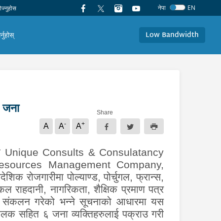
नेपा
EN
Low Bandwidth
र्नुहोस्
० जना
Share
-
+
A
A
A
को
Unique Consults & Consulatancy
esources Management Company,
ैदेशिक रोजगारीमा पोल्याण्ड
,
पोर्चुगल
,
फ्रान्स
,
्कल राहदानी
,
नागरिकता
,
शैक्षिक प्रमाण पत्र
े संकलन गरेको भन्ने सूचनाको आधारमा यस
ालक सहित ६ जना व्यक्तिहरुलाई पक्राउ गरी