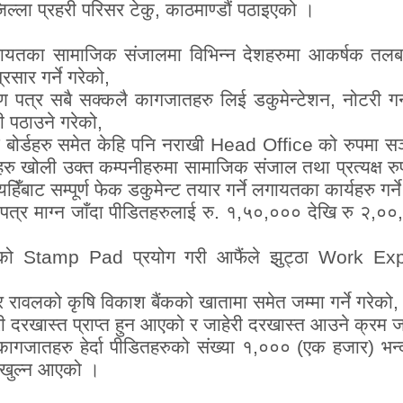
्ला प्रहरी परिसर टेकु, काठमाण्डौं पठाइएको ।
ायतका सामाजिक संजालमा विभिन्न देशहरुमा आकर्षक तलब भत
्रसार गर्ने गरेको,
माण पत्र सबै सक्कलै कागजातहरु लिई डकुमेन्टेशन
,
नोटरी गर्
ी पठाउने गरेको
,
 बोर्डहरु समेत केहि पनि नराखी
Head Office
को रुपमा स
 खोली उक्त कम्पनीहरुमा सामाजिक संजाल तथा प्रत्यक्ष रुप
्यहिँबाट सम्पूर्ण फेक डकुमेन्ट तयार गर्ने लगायतका कार्यहरु गर्न
र माग्न जाँदा पीडितहरुलाई रु. १
,
५०
,
००० देखि रु २,०
िको
Stamp Pad
प्रयोग गरी आफैंले झुट्ठा
Work Exp
ुर रावलको कृषि विकाश बैंकको खातामा समेत जम्मा गर्ने गरेको,
 दरखास्त प्राप्त हुन आएको र जाहेरी दरखास्त आउने क्रम जा
ागजातहरु हेर्दा पीडितहरुको संख्या १,००० (एक हजार) भ
ट खुल्न आएको ।