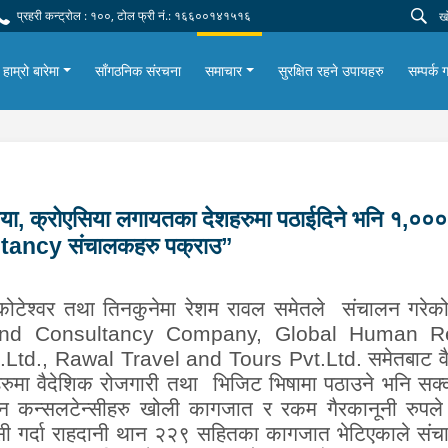
प्रहरी कन्ट्रोल : १००, टोल फ्री नं.: १६६००१४१५१६
हाम्रो बारेमा
साँगठनिक संरचना
समाचार
सुरक्षित रहने उपायहरु
सम्पर्क ग
रोमानिया, क्रोएसिया लगायतका देशहरुमा पठाईदिने भनि १,००
sultancy संचालकहरु पक्राउ”
२ कोटेश्वर तथा तिनकुनेमा रेशम रावल समेतले संचालन गरे
nd Consultancy Company,
Global Human R
Ltd.,
Rawal Travel and Tours Pvt.Ltd
. समेतबाट व
रुमा वैदेशिक रोजगारी तथा भिजिट भिषामा पठाउने भनि सक
्न कन्सलटेन्सीहरु खोली कागजात र रकम गैरकानूनी रुपल
ी गर्दा राहदानी थान २२९ सहितका कागजात भेटिएकाले संच