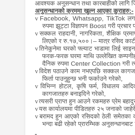
आवश्यक अनुसन्धान तथा कारबाहीको लागि जिल
अनुसन्धानको क्रममा खुल्न आएका कुराहरु:-
v
Facebook, Whatsapp, TikTok
लग
रुपमा झुट्टा विज्ञापन
Boost
गरी प्रचार प
v
सक्कल राहदानी
,
नागरिकता
,
शैक्षिक प्र
लिएको र रु.१७
,
५००।
–
मात्र रसिद काट
v
तिनेकुनेमा घरको फ्ल्याट भाडामा लिई साइन
फरक-फरक घरमा ‍माथि उल्लेखित कम्पनीहरु
दैनिक रुपमा
Center
Collection
गरी त
v
विदेश पठाउने काम नभएपछि सक्कल कागजपत्
फिर्ता पाउनुहुन्छ भनी फर्काउने गरेको
,
v
विभिन्न होटल
,
कृषि फर्म
,
विधालय आद
कागजातहरु बनाइदिने गरेको
,
v
त्यसरी प्राप्त हुन आउने रकमहरु प्रेम बहाद
v
यस कार्यालयमा पीडितहरु २५ जनाको जाहेरी
v
बरामद हुन आएको रसिदको ठेली समेतका क
भन्दा बढी रहेको प्रारम्भिक अनुसन्धानबा