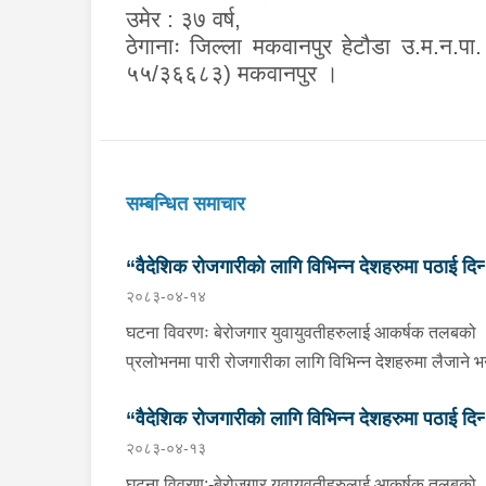
उमेर : ३७ वर्ष,
ठेगानाः
जिल्ला मकवानपुर हेटौडा उ.म.न.पा
५५/३६६८३) मकवानपुर ।
सम्बन्धित समाचार
“वैदेशिक रोजगारीको लागि विभिन्न देशहरुमा पठाई दिन्
२०८३-०४-१४
भनि ठगी गर्ने व्यक्तिहरु पक्राउ"
घटना विवरणः बेरोजगार युवायुवतीहरुलाई आकर्षक तलबको
प्रलोभनमा पारी रोजगारीका लागि विभिन्न देशहरुमा लैजाने भन्
लामो समयसम्म झुक्यानमा राखि विदेश नपठाई सम्पर्क विहीन
“वैदेशिक रोजगारीको लागि विभिन्न देशहरुमा पठाई दिन्
भएकोमा पीडितहरुले दिएको जाहेरी दरखास्त उपर अनुसन्धान
२०८३-०४-१३
हुँदा विदेश पठाउने भनि ठगी गर्ने निम्न प्रतिवादीहरुलाई काठम
भनि ठगी गर्ने व्यक्तिहरु पक्राउ"
उपत्यकाका विभिन्न स्थानहरुबाट पक्राउ गरी थप अनुसन्धा
घटना विवरण:-बेरोजगार युवायुवतीहरुलाई आकर्षक तलबको