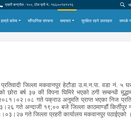
प्रहरी कन्ट्रोल : १००, टोल फ्री नं.: १६६००१४१५१६
हाम्रो बारेमा
साँगठनिक संरचना
समाचार
सुरक्षित रहने उपायहरु
सम्पर्क ग
र प्रतिवादी जिल्ला मकवानपुर हेटौडा उ.म.न.पा. वडा नं. ५
ेको छोरा बर्ष ३७ की विपना घिमिरे भएको ठगी सम्बन्धी मुद्ध
 २०८१।०२।०८ गते पक्राउ अनुमति प्राप्त भएका निज प्रति
२६ गते अन्दाजी १९;०० बजे जिल्ला काठमाण्डौं किर्तीपुर 
।०३।२७ गते जिल्ला प्रहरी कार्यालय मकवानपुर पठाईएको 