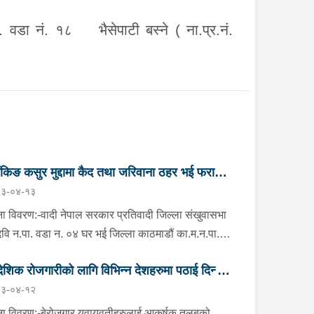
 वडा नं. १८ भैसेपाटी बस्ने ( ना.प्र.नं.
ैंकिङ कसुर मुद्दामा कैद तथा जरिवाना ठहर भई फरार
३-०४-१३
तिवादी पक्राउ”
ा विवरण:-वादी नेपाल सरकार प्रतिवादी जिल्ला संखुवासभा
मदेवि न.पा. वडा न. ०४ घर भई जिल्ला काठमाडौं का.म.न.पा.
नं. ६ बौद्ध नयाँ बस्ती बस्ने वर्ष ५९ को दुर्गा बहादुर भण्डारी
देशिक रोजगारीको लागि विभिन्न देशहरुमा पठाई दिन्छु
ो २ (दुई) वटा बैंकिङ कसुर (मुद्दा नं. ०८०-C१- ४२२१ र
३-०४-१२
-C१- ४२२२) मुद्दामा सम्मानित काठमाडौं जिल्ला अदालत,
 ठगी गर्ने व्यक्तिहरु पक्राउ"
महलको मिति २०८१/०२/१७ गतेको फैसलाले कैदः ८ (आठ)
ा विवरण:-बेरोजगार युवायुवतीहरुलाई आकर्षक तलबको