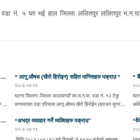
. वडा नं. ५ घर भई हाल जिल्ला ललितपुर ललितपुर म.न.पा.
छु
“ लागू औषध (खैरो हिरोइन) सहित मानिसहरु पक्राउ ”
“ ब
२०८३-०४-१३
२०८
प्र
घटना विवरण:-जिल्ला काठमाण्डौं का.म.न.पा. वडा नं. १२ टेकु
घटन
दै
लगायतका वडा एरियामा लागू औषध खैरो हिरोईन (ब्राउन सुगर)
धर्
ओसारपसार तथा वेचविखन भई रहेको भन्ने विशेष सूचनाको
वडा 
छु
“अभद्र व्यवहार गर्ने व्यक्तिहरु पक्राउ"
“वै
आधारमा यस कार्यालयबाट खटिई गएको प्रहरी टोलीले मिति
भएक
२०८३-०४-१३
२०८
ाडौं
२०८३/०४/१२ गते अं १९;०० बजेको समयमा जिल्ला काठमाण्डौं
०८०
भनि
न
का.म.न.पा.वडा नं.१२ टेकु मयलवारीमा बा ४६ प १६२ नम्बरको
ववर
मिति २०८३।०४।१२ गते दिउसो अं.१५:४० बजेको समयमा
घटन