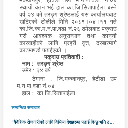
मकवानपुर, हेटौडा उप म.न.पा.वडा नं.०४
स्थायी वतन भई हाल का.जि.सितापाईला बस्ने
वर्ष २४ को तरङ्ग श्रेष्ठलाई यस कार्यालयबाट
खटिएको टोलीले मिति २०८१।०४।११ गते
का.जि.का.म.न.पा.वडा नं.२६ ठमेलबाट पक्राउ
गरी आवश्यक अनुसन्धान तथा कानुनी
कारवाहीको लागि प्रहरी वृत्त, दरबारमार्ग
काठमाण्डौ पठाईएको ।
पक्राउ प्रतिवादी :
नाम :
तरङ्ग श्रेष्ठ
उमेर : २४ बर्ष
ठेगाना : जि.मकवानपुर, हेटौडा उप
म.न.पा.वडा नं.०४
हाल : का.जि.सितापाईला
सम्बन्धित समाचार
“वैदेशिक रोजगारीको लागि विभिन्न देशहरुमा पठाई दिन्छु भनि ठगी